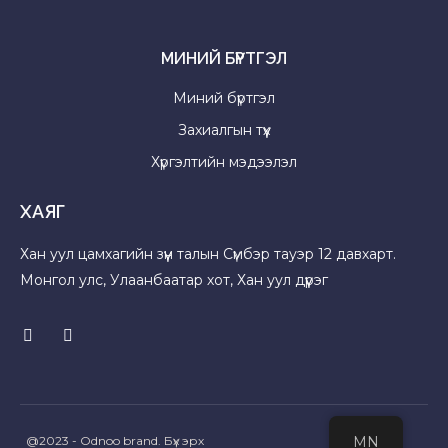
МИНИЙ БҮРТГЭЛ
Миний бүртгэл
Захиалгын түүх
Хүргэлтийн мэдээлэл
ХАЯГ
Хан уул цамхагийн зүүн талын Сүмбэр тауэр 12 давхарт.
Монгол улс, Улаанбаатар хот, Хан уул дүүрэг
@2023 - Odnoo brand. Бүх эрх
MN