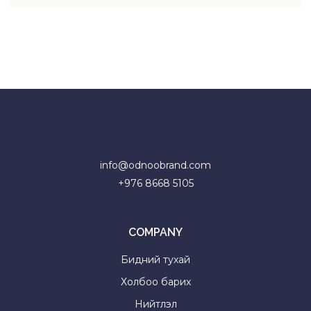
faster.
About Envato
Careers
Privacy Policy
Sitemap
info@odnoobrand.com
+976 8668 5105
Community
Нийтлэл
COMPANY
Forums
Бидний тухай
Meetups
Холбоо барих
Нийтлэл