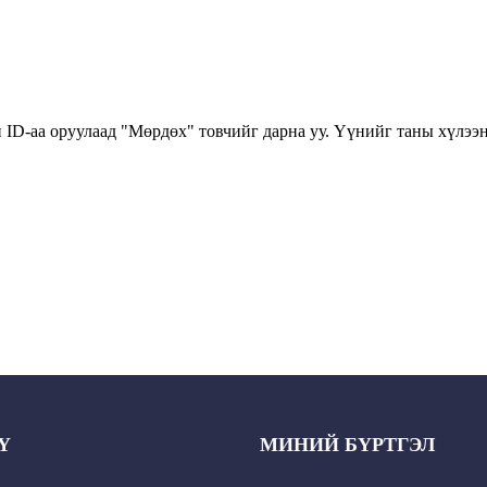
 ID-аа оруулаад "Мөрдөх" товчийг дарна уу. Үүнийг таны хүлээ
Y
МИНИЙ БҮРТГЭЛ