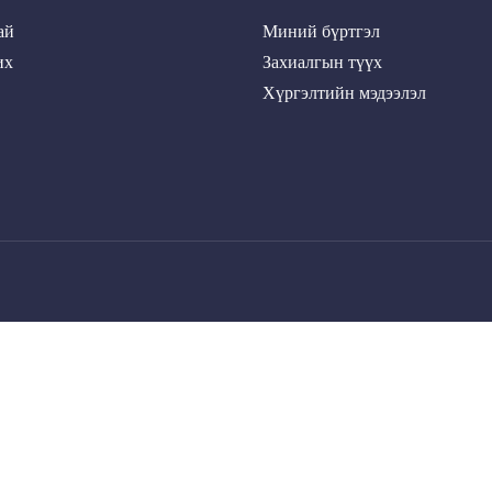
ай
Миний бүртгэл
их
Захиалгын түүх
Хүргэлтийн мэдээлэл