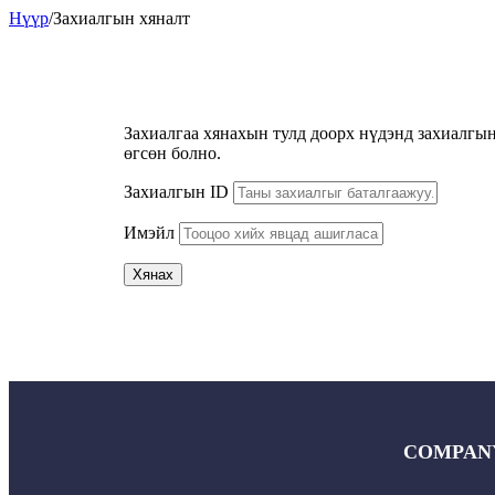
Нүүр
/
Захиалгын хяналт
Захиалгаа хянахын тулд доорх нүдэнд захиалгын
өгсөн болно.
Захиалгын ID
Имэйл
Хянах
COMPAN