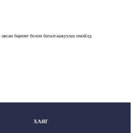
н авсан баримт болон баталгаажуулах имэйлд
ХАЯГ