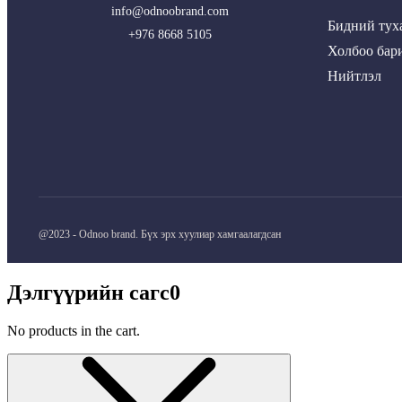
info@odnoobrand.com
Бидний тух
+976 8668 5105
Холбоо бар
Нийтлэл
@2023 - Odnoo brand. Бүх эрх хуулиар хамгаалагдсан
Дэлгүүрийн сагс
0
No products in the cart.